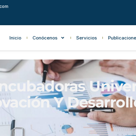
.com
Inicio
Conócenos
Servicios
Publicacione
 Incubadoras Unive
vación Y Desarrol