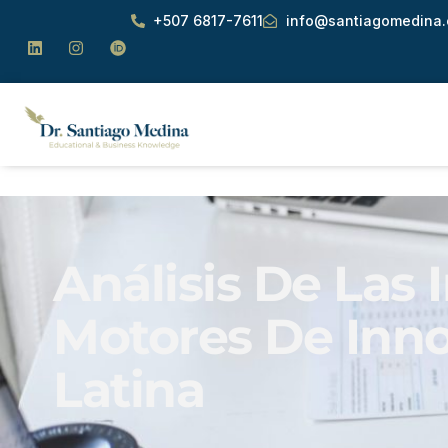
+507 6817-7611
info@santiagomedina
Análisis De Las
Motores De Inno
Latina