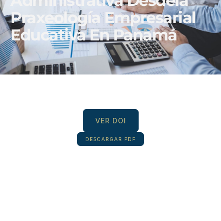
Administrativa Desdela
Praxeología Empresarial
Educativa En Panamá
VER DOI
DESCARGAR PDF