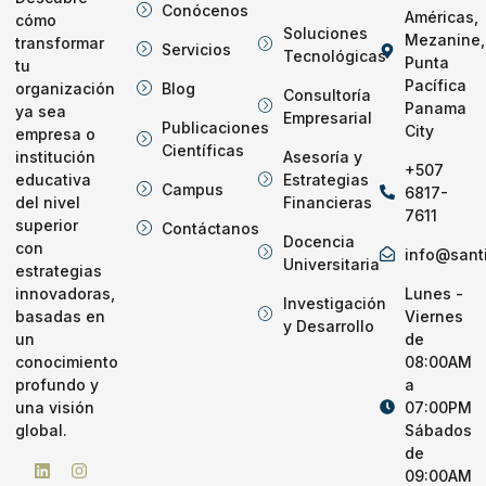
Conócenos
Américas,
cómo
Soluciones
Mezanine,
transformar
Servicios
Tecnológicas
Punta
tu
Pacífica
Blog
organización
Consultoría
Panama
ya sea
Empresarial
Publicaciones
City
empresa o
Científicas
Asesoría y
institución
+507
Estrategias
educativa
Campus
6817-
Financieras
del nivel
7611
superior
Contáctanos
Docencia
con
info@sant
Universitaria
estrategias
Lunes -
innovadoras,
Investigación
Viernes
basadas en
y Desarrollo
de
un
08:00AM
conocimiento
a
profundo y
07:00PM
una visión
Sábados
global.
de
09:00AM