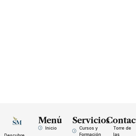
Menú
Servicios
Contac
Inicio
Cursos y
Torre de
Formación
las
Descubre