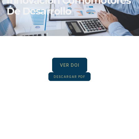
Innovación Comomotores
De Desarrollo
VER DOI
DESCARGAR PDF