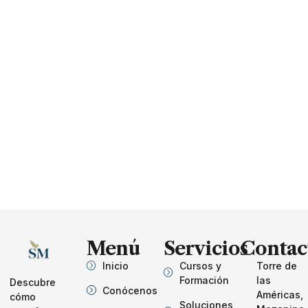
Menú
Servicios
Contac
Inicio
Cursos y
Torre de
Formación
las
Descubre
Conócenos
Américas,
cómo
Soluciones