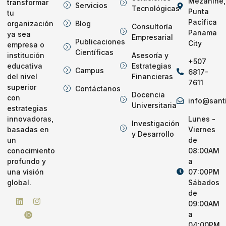
Mezanine,
transformar
Servicios
Tecnológicas
Punta
tu
Pacífica
Blog
organización
Consultoría
Panama
ya sea
Empresarial
Publicaciones
City
empresa o
Científicas
Asesoría y
institución
+507
Estrategias
educativa
Campus
6817-
Financieras
del nivel
7611
superior
Contáctanos
Docencia
con
info@sant
Universitaria
estrategias
Lunes -
innovadoras,
Investigación
Viernes
basadas en
y Desarrollo
de
un
08:00AM
conocimiento
a
profundo y
07:00PM
una visión
Sábados
global.
de
09:00AM
a
04:00PM